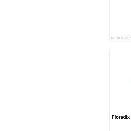
Ref : 500003406
Floradix