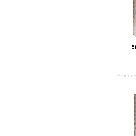
S
Ref : 500003407