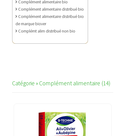
Complément alimentaire bio
Complément alimentaire distribué bio
Complément alimentaire distribué bio
de marque biover
Complémt alim distribué non bio
SELECT * FROM `asso_famille_cat`, `categorie`
WHERE id_fm='2' AND
asso_famille_cat.id_cat=categorie.id_cat ORDER BY
nom_cat ASC LIMIT 0, 21
Catégorie » Complément alimentaire (14)